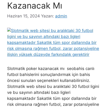
Kazanacak Mı
Haziran 15, 2024
Yazarı:
admin
Slotmatik poker kazanacak mı seobahis canlı
futbol bahislerini sonuçlandırmak için bahis
öncesi sunulan seçenekleri kullanabilirsiniz.
Slotmatik web sitesi bu aralıktaki 30 futbol ligini
ve bu sayının altındaki bazı ligleri
kapsamaktadır Sakatlık tüm spor dallarında bir
risk olmasına rağmen futbol, ​​zarar potansiyeline