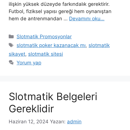
ilişkin yüksek düzeyde farkındalık gerektirir.
Futbol, ​​fiziksel yapısı gereği hem oynanıştan
hem de antrenmandan …
Devamını oku…
Kategoriler
Slotmatik Promosyonlar
Etiketler
slotmatik poker kazanacak mı
,
slotmatik
sikayet
,
slotmatik sitesi
Yorum yap
Slotmatik Belgeleri
Gereklidir
Haziran 12, 2024
Yazarı:
admin