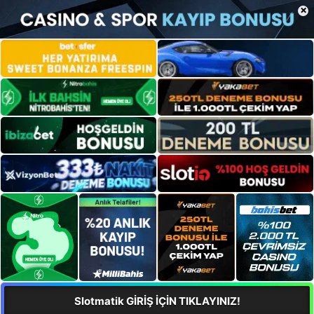
×
Slotmatik GİRİŞ İÇİN TIKLAYINIZ!