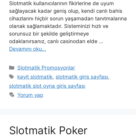
Slotmatik kullanıcılarının fikirlerine de uyum
sağlayacak kadar geniş olup, kendi canlı bahis
cihazlarını hiçbir sorun yaşamadan tanıtmalarına
olanak sağlamaktadır. Sisteminizi hızlı ve
sorunsuz bir şekilde geliştirmeye
odaklanırsanız, canlı casinodan elde …
Devamını oku…
Kategoriler
Slotmatik Promosyonlar
Etiketler
kayit slotmatik
,
slotmatik giriş sayfası
,
slotmatik slot oyna giriş sayfası
Yorum yap
Slotmatik Poker