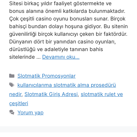
Sitesi birkaç yıldır faaliyet göstermekte ve
bonus alanına önemli katkılarda bulunmaktadır.
Çok çeşitli casino oyunu bonusları sunar. Birçok
bahisçi bundan dolayı hoşuna gidiyor. Bu sitenin
güvenilirliği birçok kullanıcıyı çeken bir faktördür.
Dünyanın dört bir yanından casino oyunları,
dürüstlüğü ve adaletiyle tanınan bahis
sitelerinde …
Devamını oku…
Kategoriler
Slotmatik Promosyonlar
Etiketler
kullanıcılarıma slotmatik alma prosedürü
nedir
,
Slotmatik Giriş Adresi
,
slotmatik rulet ve
çeşitleri
Yorum yap