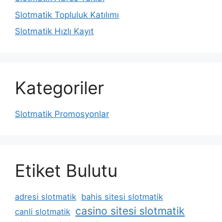
Slotmatik Topluluk Katılımı
Slotmatik Hızlı Kayıt
Kategoriler
Slotmatik Promosyonlar
Etiket Bulutu
adresi slotmatik
bahis sitesi slotmatik
casino sitesi slotmatik
canli slotmatik