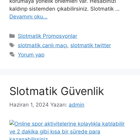
korumaya yönelik önlemleri var. Hesabınızı
kaldırıp sistemden çıkabilirsiniz. Slotmatik …
Devamını oku…
Kategoriler
Slotmatik Promosyonlar
Etiketler
slotmatik canlı maçı
,
slotmatik twitter
Yorum yap
Slotmatik Güvenlik
Haziran 1, 2024
Yazarı:
admin