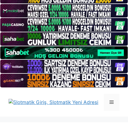
İçeriğe
atla
Menü