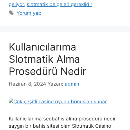
geliyor
,
slotmatik belgeleri gereklidir
Yorum yap
Kullanıcılarıma
Slotmatik Alma
Prosedürü Nedir
Haziran 8, 2024
Yazarı:
admin
Kullanıcılarıma seobahis alma prosedürü nedir
saygın bir bahis sitesi olan Slotmatik Casino