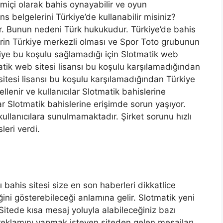
içi olarak bahis oynayabilir ve oyun
ans belgelerini Türkiye’de kullanabilir misiniz?
yor. Bunun nedeni Türk hukukudur. Türkiye’de bahis
lerin Türkiye merkezli olması ve Spor Toto grubunun
kiye bu koşulu sağlamadığı için Slotmatik web
atik web sitesi lisansı bu koşulu karşılamadığından
 sitesi lisansı bu koşulu karşılamadığından Türkiye
enir ve kullanıcılar Slotmatik bahislerine
ar Slotmatik bahislerine erişimde sorun yaşıyor.
kullanıcılara sunulmamaktadır. Şirket sorunu hızlı
leri verdi.
ı bahis sitesi size en son haberleri dikkatlice
ceğini gösterebileceği anlamına gelir. Slotmatik yeni
 Sitede kısa mesaj yoluyla alabileceğiniz bazı
n reklamını yapmak isteyen siteden gelen mesajları