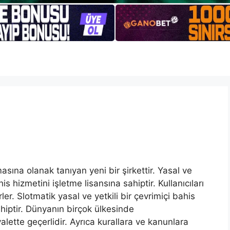
sına olanak tanıyan yeni bir şirkettir. Yasal ve
his hizmetini işletme lisansına sahiptir. Kullanıcıları
r. Slotmatik yasal ve yetkili bir çevrimiçi bahis
ahiptir. Dünyanın birçok ülkesinde
yalette geçerlidir. Ayrıca kurallara ve kanunlara