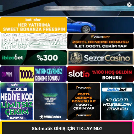
×
Slotmatik GİRİŞ İÇİN TIKLAYINIZ!