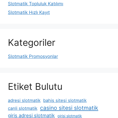
Slotmatik Topluluk Katılımı
Slotmatik Hızlı Kayıt
Kategoriler
Slotmatik Promosyonlar
Etiket Bulutu
adresi slotmatik
bahis sitesi slotmatik
casino sitesi slotmatik
canli slotmatik
giris adresi slotmatik
girisi slotmatik