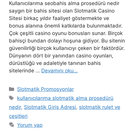
Kullanıcılarıma seobahis alma prosedürü nedir
saygın bir bahis sitesi olan Slotmatik Casino
Sitesi birkaç yıldır faaliyet göstermekte ve
bonus alanına önemli katkılarda bulunmaktadır.
Çok çeşitli casino oyunu bonusları sunar. Birçok
bahisçi bundan dolayı hoşuna gidiyor. Bu sitenin
güvenilirliği birçok kullanıcıyı çeken bir faktördür.
Dünyanın dört bir yanından casino oyunları,
dürüstlüğü ve adaletiyle tanınan bahis
sitelerinde …
Devamını oku…
Kategoriler
Slotmatik Promosyonlar
Etiketler
kullanıcılarıma slotmatik alma prosedürü
nedir
,
Slotmatik Giriş Adresi
,
slotmatik rulet ve
çeşitleri
Yorum yap