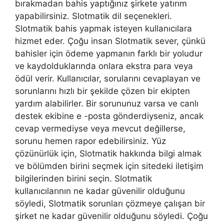
bırakmadan bahis yaptığınız şirkete yatırım
yapabilirsiniz. Slotmatik dil seçenekleri.
Slotmatik bahis yapmak isteyen kullanıcılara
hizmet eder. Çoğu insan Slotmatik sever, çünkü
bahisler için ödeme yapmanın farklı bir yoludur
ve kaydolduklarında onlara ekstra para veya
ödül verir. Kullanıcılar, sorularını cevaplayan ve
sorunlarını hızlı bir şekilde çözen bir ekipten
yardım alabilirler. Bir sorununuz varsa ve canlı
destek ekibine e -posta gönderdiyseniz, ancak
cevap vermediyse veya mevcut değillerse,
sorunu hemen rapor edebilirsiniz. Yüz
çözünürlük için, Slotmatik hakkında bilgi almak
ve bölümden birini seçmek için sitedeki iletişim
bilgilerinden birini seçin. Slotmatik
kullanıcılarının ne kadar güvenilir olduğunu
söyledi, Slotmatik sorunları çözmeye çalışan bir
şirket ne kadar güvenilir olduğunu söyledi. Çoğu