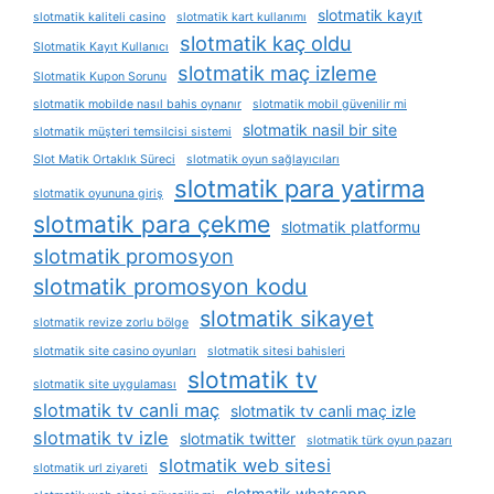
slotmatik kayıt
slotmatik kaliteli casino
slotmatik kart kullanımı
slotmatik kaç oldu
Slotmatik Kayıt Kullanıcı
slotmatik maç izleme
Slotmatik Kupon Sorunu
slotmatik mobilde nasıl bahis oynanır
slotmatik mobil güvenilir mi
slotmatik nasil bir site
slotmatik müşteri temsilcisi sistemi
Slot Matik Ortaklık Süreci
slotmatik oyun sağlayıcıları
slotmatik para yatirma
slotmatik oyununa giriş
slotmatik para çekme
slotmatik platformu
slotmatik promosyon
slotmatik promosyon kodu
slotmatik sikayet
slotmatik revize zorlu bölge
slotmatik site casino oyunları
slotmatik sitesi bahisleri
slotmatik tv
slotmatik site uygulaması
slotmatik tv canli maç
slotmatik tv canli maç izle
slotmatik tv izle
slotmatik twitter
slotmatik türk oyun pazarı
slotmatik web sitesi
slotmatik url ziyareti
slotmatik whatsapp