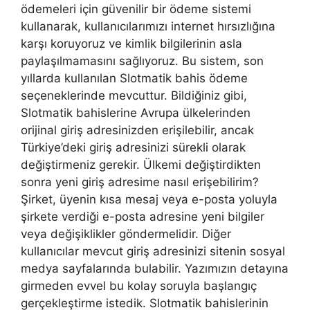
ödemeleri için güvenilir bir ödeme sistemi
kullanarak, kullanıcılarımızı internet hırsızlığına
karşı koruyoruz ve kimlik bilgilerinin asla
paylaşılmamasını sağlıyoruz. Bu sistem, son
yıllarda kullanılan Slotmatik bahis ödeme
seçeneklerinde mevcuttur. Bildiğiniz gibi,
Slotmatik bahislerine Avrupa ülkelerinden
orijinal giriş adresinizden erişilebilir, ancak
Türkiye’deki giriş adresinizi sürekli olarak
değiştirmeniz gerekir. Ülkemi değiştirdikten
sonra yeni giriş adresime nasıl erişebilirim?
Şirket, üyenin kısa mesaj veya e-posta yoluyla
şirkete verdiği e-posta adresine yeni bilgiler
veya değişiklikler göndermelidir. Diğer
kullanıcılar mevcut giriş adresinizi sitenin sosyal
medya sayfalarında bulabilir. Yazımızın detayına
girmeden evvel bu kolay soruyla başlangıç
gerçekleştirme istedik. Slotmatik bahislerinin