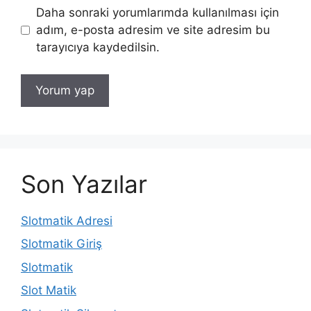
Daha sonraki yorumlarımda kullanılması için
adım, e-posta adresim ve site adresim bu
tarayıcıya kaydedilsin.
Son Yazılar
Slotmatik Adresi
Slotmatik Giriş
Slotmatik
Slot Matik