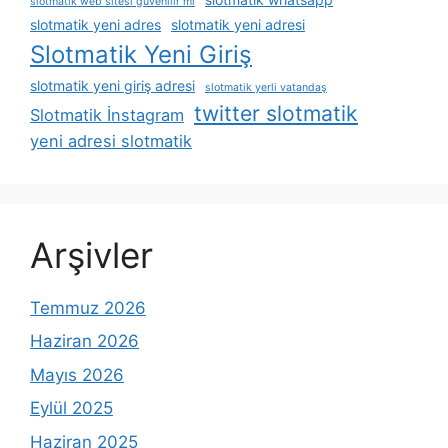
slotmatik web sitesi güvenilir mi
slotmatik yeni adres
slotmatik yeni adresi
Slotmatik Yeni Giriş
slotmatik yeni giriş adresi
slotmatik yerli vatandaş
twitter slotmatik
Slotmatik İnstagram
yeni adresi slotmatik
Arşivler
Temmuz 2026
Haziran 2026
Mayıs 2026
Eylül 2025
Haziran 2025