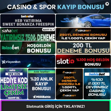
×
Slotmatik GİRİŞ İÇİN TIKLAYINIZ!