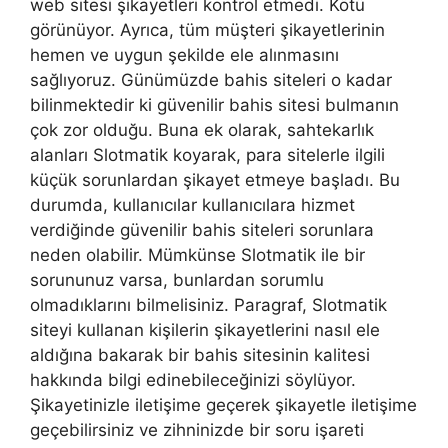
web sitesi şikayetleri kontrol etmedi. Kötü
görünüyor. Ayrıca, tüm müşteri şikayetlerinin
hemen ve uygun şekilde ele alınmasını
sağlıyoruz. Günümüzde bahis siteleri o kadar
bilinmektedir ki güvenilir bahis sitesi bulmanın
çok zor olduğu. Buna ek olarak, sahtekarlık
alanları Slotmatik koyarak, para sitelerle ilgili
küçük sorunlardan şikayet etmeye başladı. Bu
durumda, kullanıcılar kullanıcılara hizmet
verdiğinde güvenilir bahis siteleri sorunlara
neden olabilir. Mümkünse Slotmatik ile bir
sorununuz varsa, bunlardan sorumlu
olmadıklarını bilmelisiniz. Paragraf, Slotmatik
siteyi kullanan kişilerin şikayetlerini nasıl ele
aldığına bakarak bir bahis sitesinin kalitesi
hakkında bilgi edinebileceğinizi söylüyor.
Şikayetinizle iletişime geçerek şikayetle iletişime
geçebilirsiniz ve zihninizde bir soru işareti