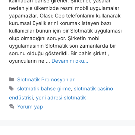
kalmadan bahse girerler. Şirketler, yasalar
nedeniyle ülkemizde resmi mobil uygulamalar
yapamazlar. Olası: Cep telefonlarını kullanarak
kurumsal üyeliklerini korumak isteyen bazı
kullanıcılar bunun için bir Slotmatik uygulaması
olup olmadığını soruyor. Şirketin mobil
uygulamasının Slotmatik son zamanlarda bir
sorunu olduğu gösterildi. Bir bahis şirketi,
oyuncuların ne …
Devamını oku…
Kategoriler
Slotmatik Promosyonlar
Etiketler
slotmatik bahse girme
,
slotmatik casino
endüstrisi
,
yeni adresi slotmatik
Yorum yap