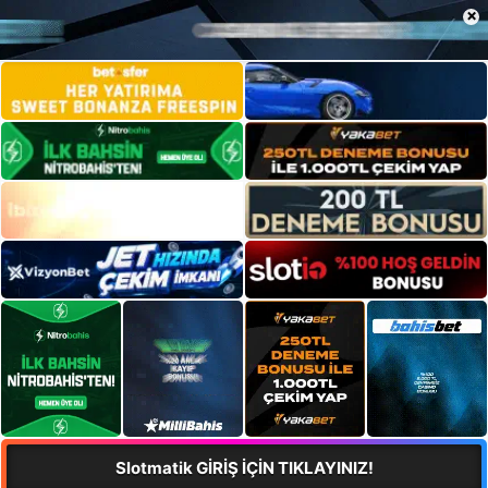
×
Slotmatik GİRİŞ İÇİN TIKLAYINIZ!