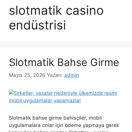
slotmatik casino
endüstrisi
Slotmatik Bahse Girme
Mayıs 25, 2026
Yazarı:
admin
Slotmatik bahse girme bahisçiler, mobil
uygulamalara onlar için ödeme yapmaya gerek