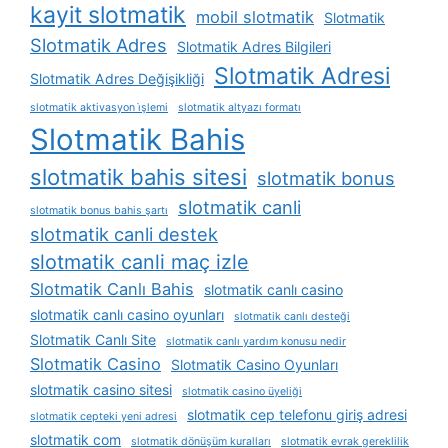
kayit slotmatik
mobil slotmatik
Slotmatik
Slotmatik Adres
Slotmatik Adres Bilgileri
Slotmatik Adresi
Slotmatik Adres Değişikliği
slotmatik aktivasyon i̇şlemi
slotmatik altyazı formatı
Slotmatik Bahis
slotmatik bahis sitesi
slotmatik bonus
slotmatik canli
slotmatik bonus bahis şartı
slotmatik canli destek
slotmatik canli maç izle
Slotmatik Canlı Bahis
slotmatik canlı casino
slotmatik canlı casino oyunları
slotmatik canlı desteği
Slotmatik Canlı Site
slotmatik canlı yardım konusu nedir
Slotmatik Casino
Slotmatik Casino Oyunları
slotmatik casino sitesi
slotmatik casino üyeliği
slotmatik cep telefonu giriş adresi
slotmatik cepteki yeni adresi
slotmatik com
slotmatik dönüşüm kuralları
slotmatik evrak gereklilik