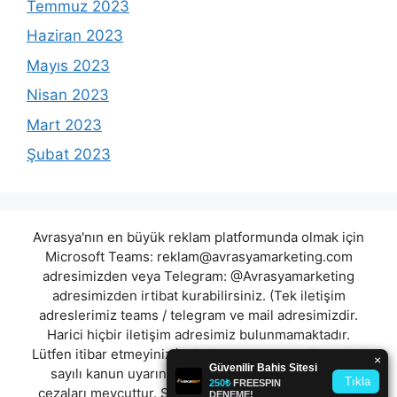
Temmuz 2023
Haziran 2023
Mayıs 2023
Nisan 2023
Mart 2023
Şubat 2023
Avrasya'nın en büyük reklam platformunda olmak için
Microsoft Teams:
reklam@avrasyamarketing.com
adresimizden veya Telegram: @Avrasyamarketing
adresimizden irtibat kurabilirsiniz. (Tek iletişim
adreslerimiz teams / telegram ve mail adresimizdir.
Harici hiçbir iletişim adresimiz bulunmamaktadır.
Lütfen itibar etmeyiniz.) Türkiye yasalarına göre 7258
sayılı kanun uyarınca yasa dışı bahis oynamanın
cezaları mevcuttur. Şu an bulunduğunuz site hiç bir