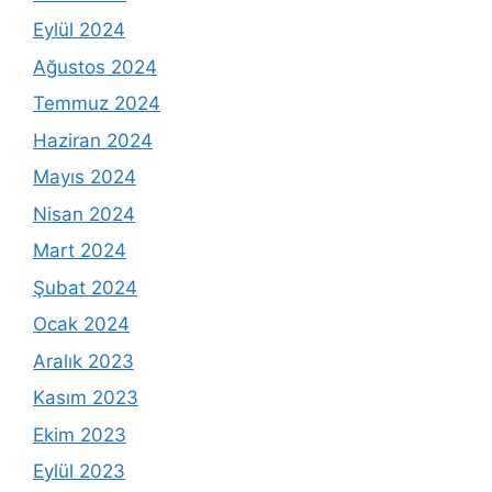
Eylül 2024
Ağustos 2024
Temmuz 2024
Haziran 2024
Mayıs 2024
Nisan 2024
Mart 2024
Şubat 2024
Ocak 2024
Aralık 2023
Kasım 2023
Ekim 2023
Eylül 2023