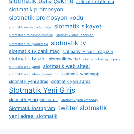
slotmatik para çekme
slotmatik platformu
slotmatik promosyon
slotmatik promosyon kodu
slotmatik sikayet
slotmatik revize zorlu bölge
slotmatik site casino oyunları
slotmatik sitesi bahisleri
slotmatik tv
slotmatik site uygulaması
slotmatik tv canli maç
slotmatik tv canli maç izle
slotmatik tv izle
slotmatik twitter
slotmatik türk oyun pazarı
slotmatik web sitesi
slotmatik url ziyareti
slotmatik whatsapp
slotmatik web sitesi güvenilir mi
slotmatik yeni adres
slotmatik yeni adresi
Slotmatik Yeni Giriş
slotmatik yeni giriş adresi
slotmatik yerli vatandaş
twitter slotmatik
Slotmatik İnstagram
yeni adresi slotmatik