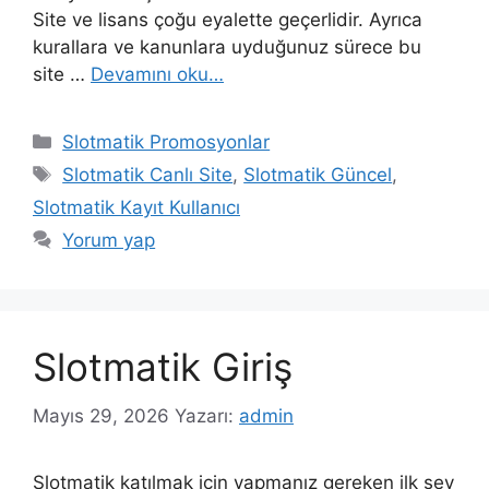
Site ve lisans çoğu eyalette geçerlidir. Ayrıca
kurallara ve kanunlara uyduğunuz sürece bu
site …
Devamını oku…
Kategoriler
Slotmatik Promosyonlar
Etiketler
Slotmatik Canlı Site
,
Slotmatik Güncel
,
Slotmatik Kayıt Kullanıcı
Yorum yap
Slotmatik Giriş
Mayıs 29, 2026
Yazarı:
admin
Slotmatik katılmak için yapmanız gereken ilk şey