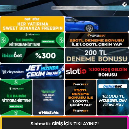
×
Slotmatik GİRİŞ İÇİN TIKLAYINIZ!