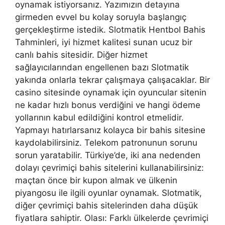
oynamak istiyorsanız. Yazımızın detayına
girmeden evvel bu kolay soruyla başlangıç
gerçekleştirme istedik. Slotmatik Hentbol Bahis
Tahminleri, iyi hizmet kalitesi sunan ucuz bir
canlı bahis sitesidir. Diğer hizmet
sağlayıcılarından engellenen bazı Slotmatik
yakında onlarla tekrar çalışmaya çalışacaklar. Bir
casino sitesinde oynamak için oyuncular sitenin
ne kadar hızlı bonus verdiğini ve hangi ödeme
yollarının kabul edildiğini kontrol etmelidir.
Yapmayı hatırlarsanız kolayca bir bahis sitesine
kaydolabilirsiniz. Telekom patronunun sorunu
sorun yaratabilir. Türkiye’de, iki ana nedenden
dolayı çevrimiçi bahis sitelerini kullanabilirsiniz:
maçtan önce bir kupon almak ve ülkenin
piyangosu ile ilgili oyunlar oynamak. Slotmatik,
diğer çevrimiçi bahis sitelerinden daha düşük
fiyatlara sahiptir. Olası: Farklı ülkelerde çevrimiçi