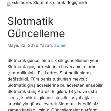
Slotmatik
Güncelleme
Mayıs 23, 2026
Yazarı:
admin
Slotmatik güncelleme sık sık güncellenen yeni
Slotmatik giriş adreslerinin heyecanının tadını
çıkarabilirsiniz. Eski adres Slotmatik olarak
değiştirildi. Tüm bahis tutkunları mevcut
Slotmatik giriş adreslerine bu adresten erişebilir.
Slotmatik Giriş Adresi Bilgileri. 18 yaş ve üstü
iseniz, kimlik bilgilerinizi çeşitli sosyal ağlar
aracılığıyla güncelleyerek Slotmatik istediğiniz
zaman katılabilirsiniz. Güncellemeler platform