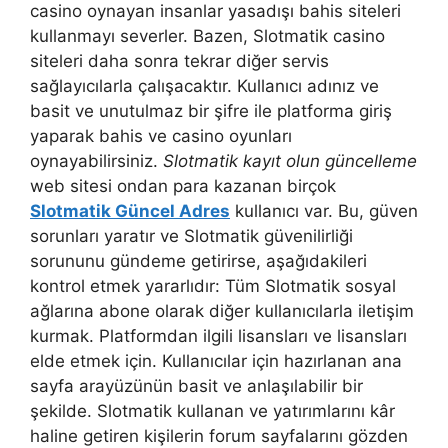
casino oynayan insanlar yasadışı bahis siteleri
kullanmayı severler. Bazen, Slotmatik casino
siteleri daha sonra tekrar diğer servis
sağlayıcılarla çalışacaktır. Kullanıcı adınız ve
basit ve unutulmaz bir şifre ile platforma giriş
yaparak bahis ve casino oyunları
oynayabilirsiniz.
Slotmatik kayıt olun güncelleme
web sitesi ondan para kazanan birçok
Slotmatik Güncel Adres
kullanıcı var. Bu, güven
sorunları yaratır ve Slotmatik güvenilirliği
sorununu gündeme getirirse, aşağıdakileri
kontrol etmek yararlıdır: Tüm Slotmatik sosyal
ağlarına abone olarak diğer kullanıcılarla iletişim
kurmak. Platformdan ilgili lisansları ve lisansları
elde etmek için. Kullanıcılar için hazırlanan ana
sayfa arayüzünün basit ve anlaşılabilir bir
şekilde. Slotmatik kullanan ve yatırımlarını kâr
haline getiren kişilerin forum sayfalarını gözden