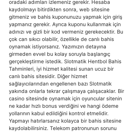
oradaki adımları izlemeniz gerekir. Hesaba
kaydolmayı bitirdikten sonra, web sitesine
gitmeniz ve bahis kuponunuzu yapmak için giriş
yapmanız gerekir. Ayrıca kuponu kullanmak için
adınızı ve gizli bir kod vermeniz gerekecektir. Bu
çok can sıkıcı olabilir, özellikle de canlı bahis
oynamak istiyorsanız. Yazımızın detayına
girmeden evvel bu kolay soruyla başlangıç
gerçekleştirme istedik. Slotmatik Hentbol Bahis
Tahminleri, iyi hizmet kalitesi sunan ucuz bir
canlı bahis sitesidir. Diğer hizmet
sağlayıcılarından engellenen bazı Slotmatik
yakında onlarla tekrar çalışmaya çalışacaklar. Bir
casino sitesinde oynamak için oyuncular sitenin
ne kadar hızlı bonus verdiğini ve hangi ödeme
yollarının kabul edildiğini kontrol etmelidir.
Yapmayı hatırlarsanız kolayca bir bahis sitesine
kaydolabilirsiniz. Telekom patronunun sorunu