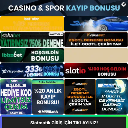
×
Slotmatik GİRİŞ İÇİN TIKLAYINIZ!