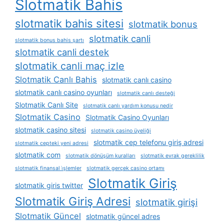
Slotmatik Bahis
slotmatik bahis sitesi
slotmatik bonus
slotmatik canli
slotmatik bonus bahis şartı
slotmatik canli destek
slotmatik canli maç izle
Slotmatik Canlı Bahis
slotmatik canlı casino
slotmatik canlı casino oyunları
slotmatik canlı desteği
Slotmatik Canlı Site
slotmatik canlı yardım konusu nedir
Slotmatik Casino
Slotmatik Casino Oyunları
slotmatik casino sitesi
slotmatik casino üyeliği
slotmatik cep telefonu giriş adresi
slotmatik cepteki yeni adresi
slotmatik com
slotmatik dönüşüm kuralları
slotmatik evrak gereklilik
slotmatik finansal i̇şlemler
slotmatik gerçek casino ortamı
Slotmatik Giriş
slotmatik giris twitter
Slotmatik Giriş Adresi
slotmatik girişi
Slotmatik Güncel
slotmatik güncel adres