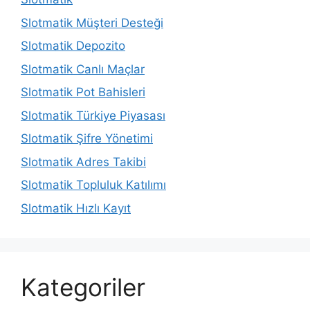
Slotmatik Müşteri Desteği
Slotmatik Depozito
Slotmatik Canlı Maçlar
Slotmatik Pot Bahisleri
Slotmatik Türkiye Piyasası
Slotmatik Şifre Yönetimi
Slotmatik Adres Takibi
Slotmatik Topluluk Katılımı
Slotmatik Hızlı Kayıt
Kategoriler