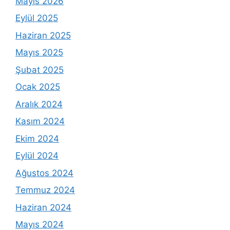
Mayıs 2026
Eylül 2025
Haziran 2025
Mayıs 2025
Şubat 2025
Ocak 2025
Aralık 2024
Kasım 2024
Ekim 2024
Eylül 2024
Ağustos 2024
Temmuz 2024
Haziran 2024
Mayıs 2024