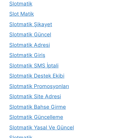
Slotmatik
Slot Matik
Slotmatik Şikayet
Slotmatik Güncel
Slotmatik Adresi
Slotmatik Giriş
Slotmatik SMS İptali
Slotmatik Destek Ekibi
Slotmatik Promosyonları
Slotmatik Site Adresi
Slotmatik Bahse Girme
Slotmatik Güncelleme
Slotmatik Yasal Ve Güncel
Slotmatik