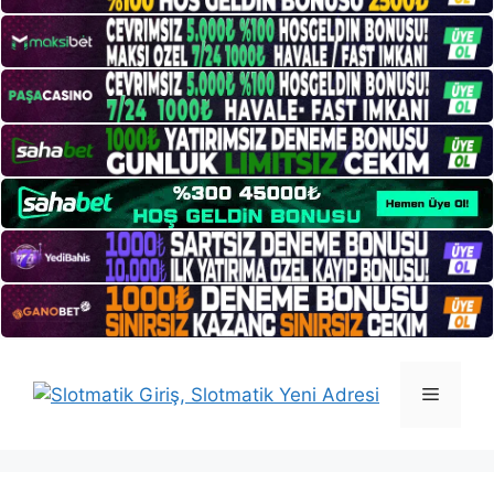
İçeriğe
atla
Menü