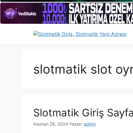
İçeriğe
atla
slotmatik slot oy
Slotmatik Giriş Sayfa
Haziran 26, 2024
Yazarı:
admin