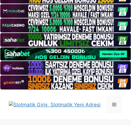
İçeriğe
atla
Menü