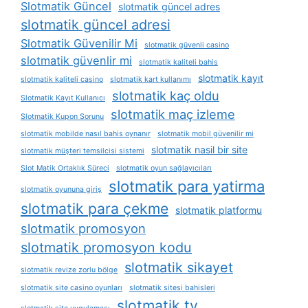
Slotmatik Güncel
slotmatik güncel adres
slotmatik güncel adresi
Slotmatik Güvenilir Mi
slotmatik güvenli casino
slotmatik güvenlir mi
slotmatik kaliteli bahis
slotmatik kayıt
slotmatik kaliteli casino
slotmatik kart kullanımı
slotmatik kaç oldu
Slotmatik Kayıt Kullanıcı
slotmatik maç izleme
Slotmatik Kupon Sorunu
slotmatik mobilde nasıl bahis oynanır
slotmatik mobil güvenilir mi
slotmatik nasil bir site
slotmatik müşteri temsilcisi sistemi
Slot Matik Ortaklık Süreci
slotmatik oyun sağlayıcıları
slotmatik para yatirma
slotmatik oyununa giriş
slotmatik para çekme
slotmatik platformu
slotmatik promosyon
slotmatik promosyon kodu
slotmatik sikayet
slotmatik revize zorlu bölge
slotmatik site casino oyunları
slotmatik sitesi bahisleri
slotmatik tv