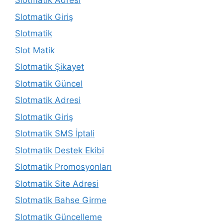
Slotmatik Adresi
Slotmatik Giriş
Slotmatik
Slot Matik
Slotmatik Şikayet
Slotmatik Güncel
Slotmatik Adresi
Slotmatik Giriş
Slotmatik SMS İptali
Slotmatik Destek Ekibi
Slotmatik Promosyonları
Slotmatik Site Adresi
Slotmatik Bahse Girme
Slotmatik Güncelleme