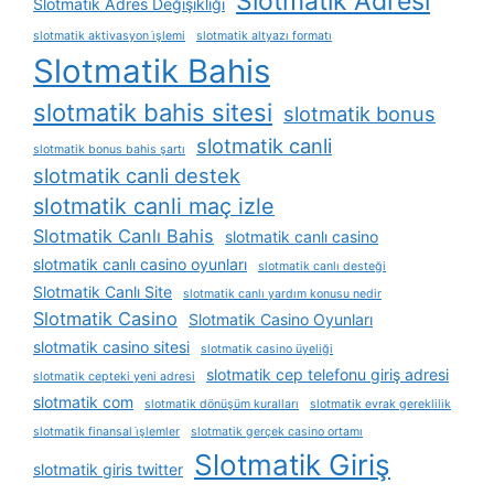
Slotmatik Adresi
Slotmatik Adres Değişikliği
slotmatik aktivasyon i̇şlemi
slotmatik altyazı formatı
Slotmatik Bahis
slotmatik bahis sitesi
slotmatik bonus
slotmatik canli
slotmatik bonus bahis şartı
slotmatik canli destek
slotmatik canli maç izle
Slotmatik Canlı Bahis
slotmatik canlı casino
slotmatik canlı casino oyunları
slotmatik canlı desteği
Slotmatik Canlı Site
slotmatik canlı yardım konusu nedir
Slotmatik Casino
Slotmatik Casino Oyunları
slotmatik casino sitesi
slotmatik casino üyeliği
slotmatik cep telefonu giriş adresi
slotmatik cepteki yeni adresi
slotmatik com
slotmatik dönüşüm kuralları
slotmatik evrak gereklilik
slotmatik finansal i̇şlemler
slotmatik gerçek casino ortamı
Slotmatik Giriş
slotmatik giris twitter