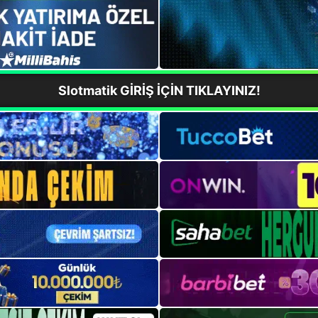
Slotmatik GİRİŞ İÇİN TIKLAYINIZ!