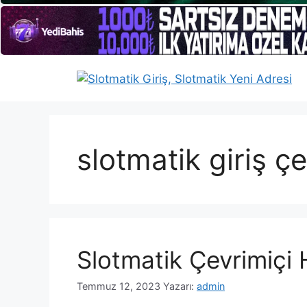
İçeriğe
atla
slotmatik giriş ç
Slotmatik Çevrimiçi
Temmuz 12, 2023
Yazarı:
admin