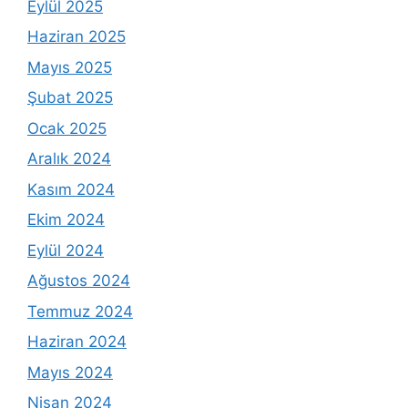
Eylül 2025
Haziran 2025
Mayıs 2025
Şubat 2025
Ocak 2025
Aralık 2024
Kasım 2024
Ekim 2024
Eylül 2024
Ağustos 2024
Temmuz 2024
Haziran 2024
Mayıs 2024
Nisan 2024