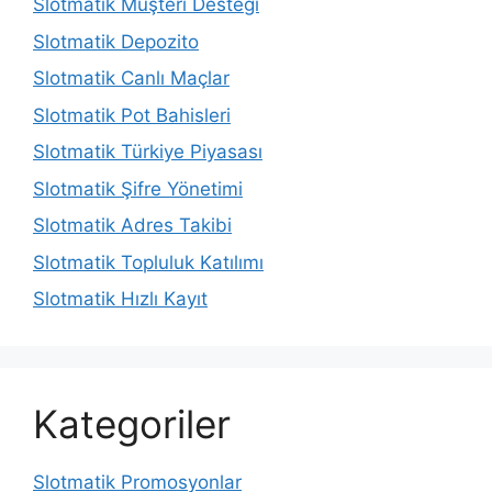
Slotmatik Müşteri Desteği
Slotmatik Depozito
Slotmatik Canlı Maçlar
Slotmatik Pot Bahisleri
Slotmatik Türkiye Piyasası
Slotmatik Şifre Yönetimi
Slotmatik Adres Takibi
Slotmatik Topluluk Katılımı
Slotmatik Hızlı Kayıt
Kategoriler
Slotmatik Promosyonlar