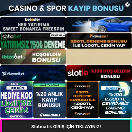
×
Slotmatik GİRİŞ İÇİN TIKLAYINIZ!