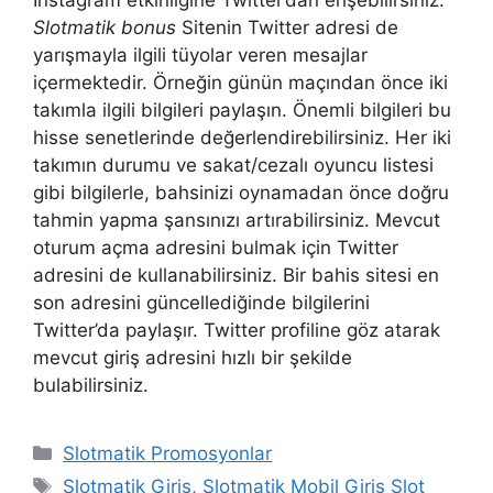
Instagram etkinliğine Twitter’dan erişebilirsiniz.
Slotmatik bonus
Sitenin Twitter adresi de
yarışmayla ilgili tüyolar veren mesajlar
içermektedir. Örneğin günün maçından önce iki
takımla ilgili bilgileri paylaşın. Önemli bilgileri bu
hisse senetlerinde değerlendirebilirsiniz. Her iki
takımın durumu ve sakat/cezalı oyuncu listesi
gibi bilgilerle, bahsinizi oynamadan önce doğru
tahmin yapma şansınızı artırabilirsiniz. Mevcut
oturum açma adresini bulmak için Twitter
adresini de kullanabilirsiniz. Bir bahis sitesi en
son adresini güncellediğinde bilgilerini
Twitter’da paylaşır. Twitter profiline göz atarak
mevcut giriş adresini hızlı bir şekilde
bulabilirsiniz.
Kategoriler
Slotmatik Promosyonlar
Etiketler
Slotmatik Giriş
,
Slotmatik Mobil Giriş Slot