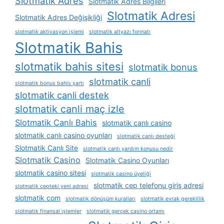
Slotmatik Adres
Slotmatik Adres Bilgileri
Slotmatik Adresi
Slotmatik Adres Değişikliği
slotmatik aktivasyon i̇şlemi
slotmatik altyazı formatı
Slotmatik Bahis
slotmatik bahis sitesi
slotmatik bonus
slotmatik canli
slotmatik bonus bahis şartı
slotmatik canli destek
slotmatik canli maç izle
Slotmatik Canlı Bahis
slotmatik canlı casino
slotmatik canlı casino oyunları
slotmatik canlı desteği
Slotmatik Canlı Site
slotmatik canlı yardım konusu nedir
Slotmatik Casino
Slotmatik Casino Oyunları
slotmatik casino sitesi
slotmatik casino üyeliği
slotmatik cep telefonu giriş adresi
slotmatik cepteki yeni adresi
slotmatik com
slotmatik dönüşüm kuralları
slotmatik evrak gereklilik
slotmatik finansal i̇şlemler
slotmatik gerçek casino ortamı