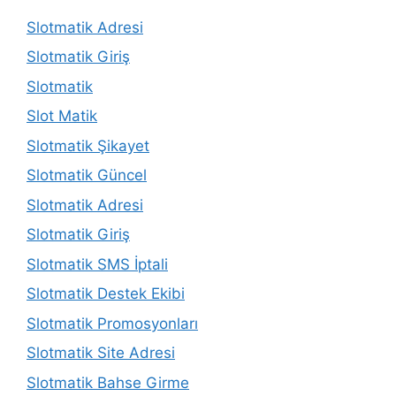
Slotmatik Adresi
Slotmatik Giriş
Slotmatik
Slot Matik
Slotmatik Şikayet
Slotmatik Güncel
Slotmatik Adresi
Slotmatik Giriş
Slotmatik SMS İptali
Slotmatik Destek Ekibi
Slotmatik Promosyonları
Slotmatik Site Adresi
Slotmatik Bahse Girme