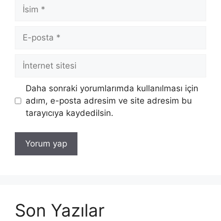
İsim
E-
posta
İnternet
sitesi
Daha sonraki yorumlarımda kullanılması için
adım, e-posta adresim ve site adresim bu
tarayıcıya kaydedilsin.
Son Yazılar