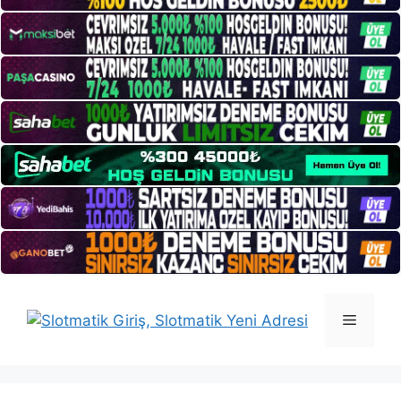
İçeriğe
atla
Menü