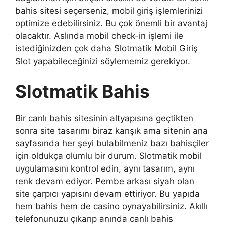
bahis sitesi seçerseniz, mobil giriş işlemlerinizi
optimize edebilirsiniz. Bu çok önemli bir avantaj
olacaktır. Aslında mobil check-in işlemi ile
istediğinizden çok daha Slotmatik Mobil Giriş
Slot yapabileceğinizi söylememiz gerekiyor.
Slotmatik Bahis
Bir canlı bahis sitesinin altyapısına geçtikten
sonra site tasarımı biraz karışık ama sitenin ana
sayfasında her şeyi bulabilmeniz bazı bahisçiler
için oldukça olumlu bir durum. Slotmatik mobil
uygulamasını kontrol edin, aynı tasarım, aynı
renk devam ediyor. Pembe arkası siyah olan
site çarpıcı yapısını devam ettiriyor. Bu yapıda
hem bahis hem de casino oynayabilirsiniz. Akıllı
telefonunuzu çıkarıp anında canlı bahis