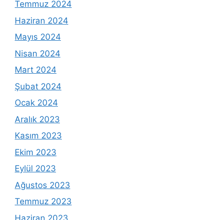
Temmuz 2024
Haziran 2024
Mayıs 2024
Nisan 2024
Mart 2024
Şubat 2024
Ocak 2024
Aralık 2023
Kasım 2023
Ekim 2023
Eylül 2023
Ağustos 2023
Temmuz 2023
Haziran 2023