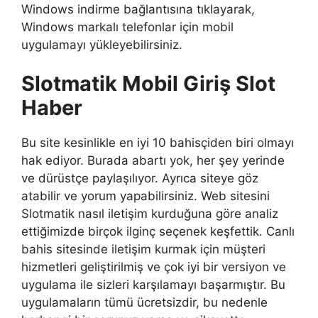
Windows indirme bağlantısına tıklayarak,
Windows markalı telefonlar için mobil
uygulamayı yükleyebilirsiniz.
Slotmatik Mobil Giriş Slot
Haber
Bu site kesinlikle en iyi 10 bahisçiden biri olmayı
hak ediyor. Burada abartı yok, her şey yerinde
ve dürüstçe paylaşılıyor. Ayrıca siteye göz
atabilir ve yorum yapabilirsiniz. Web sitesini
Slotmatik nasıl iletişim kurduğuna göre analiz
ettiğimizde birçok ilginç seçenek keşfettik. Canlı
bahis sitesinde iletişim kurmak için müşteri
hizmetleri geliştirilmiş ve çok iyi bir versiyon ve
uygulama ile sizleri karşılamayı başarmıştır. Bu
uygulamaların tümü ücretsizdir, bu nedenle