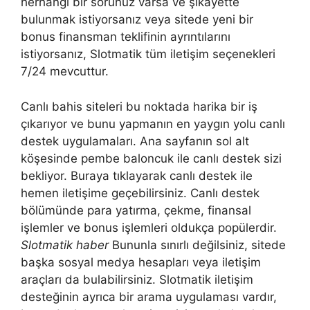
herhangi bir sorunuz varsa ve şikayette
bulunmak istiyorsanız veya sitede yeni bir
bonus finansman teklifinin ayrıntılarını
istiyorsanız, Slotmatik tüm iletişim seçenekleri
7/24 mevcuttur.
Canlı bahis siteleri bu noktada harika bir iş
çıkarıyor ve bunu yapmanın en yaygın yolu canlı
destek uygulamaları. Ana sayfanın sol alt
köşesinde pembe baloncuk ile canlı destek sizi
bekliyor. Buraya tıklayarak canlı destek ile
hemen iletişime geçebilirsiniz. Canlı destek
bölümünde para yatırma, çekme, finansal
işlemler ve bonus işlemleri oldukça popülerdir.
Slotmatik haber
Bununla sınırlı değilsiniz, sitede
başka sosyal medya hesapları veya iletişim
araçları da bulabilirsiniz. Slotmatik iletişim
desteğinin ayrıca bir arama uygulaması vardır,