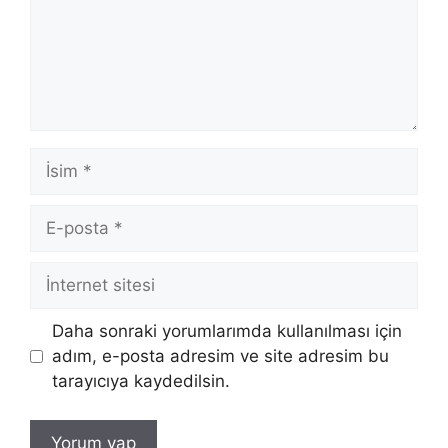
İsim
E-
posta
İnternet
sitesi
Daha sonraki yorumlarımda kullanılması için
adım, e-posta adresim ve site adresim bu
tarayıcıya kaydedilsin.