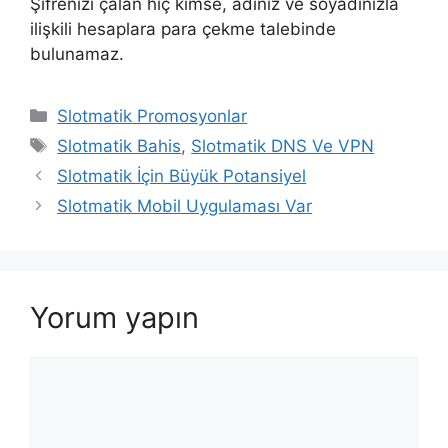
Şifrenizi çalan hiç kimse, adınız ve soyadınızla
ilişkili hesaplara para çekme talebinde
bulunamaz.
Kategoriler
Slotmatik Promosyonlar
Etiketler
Slotmatik Bahis
,
Slotmatik DNS Ve VPN
Slotmatik İçin Büyük Potansiyel
Slotmatik Mobil Uygulaması Var
Yorum yapın
Yorum