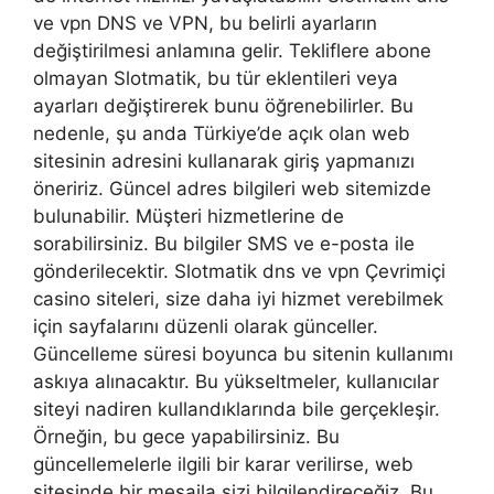
ve vpn DNS ve VPN, bu belirli ayarların
değiştirilmesi anlamına gelir. Tekliflere abone
olmayan Slotmatik, bu tür eklentileri veya
ayarları değiştirerek bunu öğrenebilirler. Bu
nedenle, şu anda Türkiye’de açık olan web
sitesinin adresini kullanarak giriş yapmanızı
öneririz. Güncel adres bilgileri web sitemizde
bulunabilir. Müşteri hizmetlerine de
sorabilirsiniz. Bu bilgiler SMS ve e-posta ile
gönderilecektir. Slotmatik dns ve vpn Çevrimiçi
casino siteleri, size daha iyi hizmet verebilmek
için sayfalarını düzenli olarak günceller.
Güncelleme süresi boyunca bu sitenin kullanımı
askıya alınacaktır. Bu yükseltmeler, kullanıcılar
siteyi nadiren kullandıklarında bile gerçekleşir.
Örneğin, bu gece yapabilirsiniz. Bu
güncellemelerle ilgili bir karar verilirse, web
sitesinde bir mesajla sizi bilgilendireceğiz. Bu