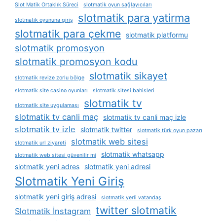
Slot Matik Ortaklık Süreci
slotmatik oyun sağlayıcıları
slotmatik para yatirma
slotmatik oyununa giriş
slotmatik para çekme
slotmatik platformu
slotmatik promosyon
slotmatik promosyon kodu
slotmatik sikayet
slotmatik revize zorlu bölge
slotmatik site casino oyunları
slotmatik sitesi bahisleri
slotmatik tv
slotmatik site uygulaması
slotmatik tv canli maç
slotmatik tv canli maç izle
slotmatik tv izle
slotmatik twitter
slotmatik türk oyun pazarı
slotmatik web sitesi
slotmatik url ziyareti
slotmatik whatsapp
slotmatik web sitesi güvenilir mi
slotmatik yeni adres
slotmatik yeni adresi
Slotmatik Yeni Giriş
slotmatik yeni giriş adresi
slotmatik yerli vatandaş
twitter slotmatik
Slotmatik İnstagram