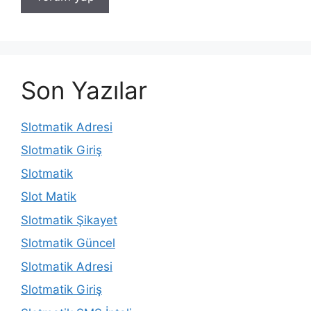
Son Yazılar
Slotmatik Adresi
Slotmatik Giriş
Slotmatik
Slot Matik
Slotmatik Şikayet
Slotmatik Güncel
Slotmatik Adresi
Slotmatik Giriş