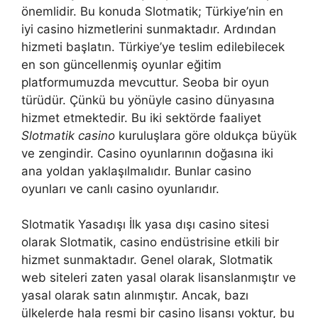
önemlidir. Bu konuda Slotmatik; Türkiye’nin en
iyi casino hizmetlerini sunmaktadır. Ardından
hizmeti başlatın. Türkiye’ye teslim edilebilecek
en son güncellenmiş oyunlar eğitim
platformumuzda mevcuttur. Seoba bir oyun
türüdür. Çünkü bu yönüyle casino dünyasına
hizmet etmektedir. Bu iki sektörde faaliyet
Slotmatik casino
kuruluşlara göre oldukça büyük
ve zengindir. Casino oyunlarının doğasına iki
ana yoldan yaklaşılmalıdır. Bunlar casino
oyunları ve canlı casino oyunlarıdır.
Slotmatik Yasadışı İlk yasa dışı casino sitesi
olarak Slotmatik, casino endüstrisine etkili bir
hizmet sunmaktadır. Genel olarak, Slotmatik
web siteleri zaten yasal olarak lisanslanmıştır ve
yasal olarak satın alınmıştır. Ancak, bazı
ülkelerde hala resmi bir casino lisansı yoktur, bu