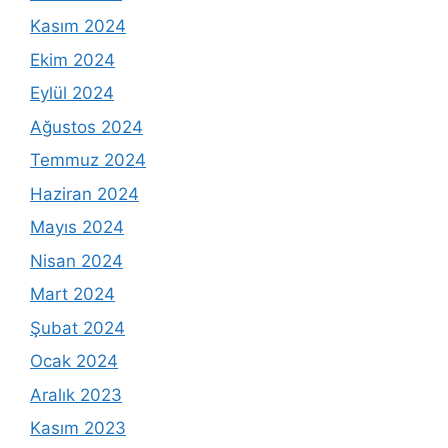
Kasım 2024
Ekim 2024
Eylül 2024
Ağustos 2024
Temmuz 2024
Haziran 2024
Mayıs 2024
Nisan 2024
Mart 2024
Şubat 2024
Ocak 2024
Aralık 2023
Kasım 2023