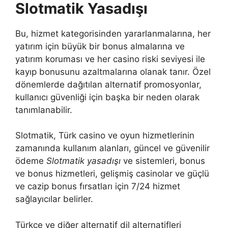
Slotmatik Yasadışı
Bu, hizmet kategorisinden yararlanmalarına, her
yatırım için büyük bir bonus almalarına ve
yatırım koruması ve her casino riski seviyesi ile
kayıp bonusunu azaltmalarına olanak tanır. Özel
dönemlerde dağıtılan alternatif promosyonlar,
kullanıcı güvenliği için başka bir neden olarak
tanımlanabilir.
Slotmatik, Türk casino ve oyun hizmetlerinin
zamanında kullanım alanları, güncel ve güvenilir
ödeme
Slotmatik yasadışı
ve sistemleri, bonus
ve bonus hizmetleri, gelişmiş casinolar ve güçlü
ve cazip bonus fırsatları için 7/24 hizmet
sağlayıcılar belirler.
Türkçe ve diğer alternatif dil alternatifleri