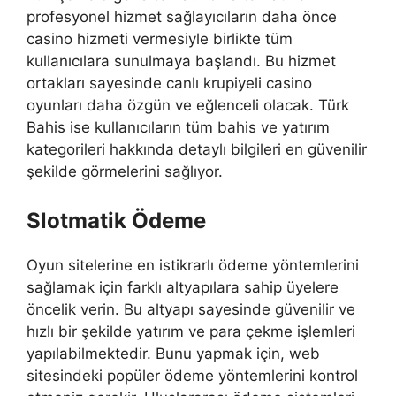
profesyonel hizmet sağlayıcıların daha önce
casino hizmeti vermesiyle birlikte tüm
kullanıcılara sunulmaya başlandı. Bu hizmet
ortakları sayesinde canlı krupiyeli casino
oyunları daha özgün ve eğlenceli olacak. Türk
Bahis ise kullanıcıların tüm bahis ve yatırım
kategorileri hakkında detaylı bilgileri en güvenilir
şekilde görmelerini sağlıyor.
Slotmatik Ödeme
Oyun sitelerine en istikrarlı ödeme yöntemlerini
sağlamak için farklı altyapılara sahip üyelere
öncelik verin. Bu altyapı sayesinde güvenilir ve
hızlı bir şekilde yatırım ve para çekme işlemleri
yapılabilmektedir. Bunu yapmak için, web
sitesindeki popüler ödeme yöntemlerini kontrol