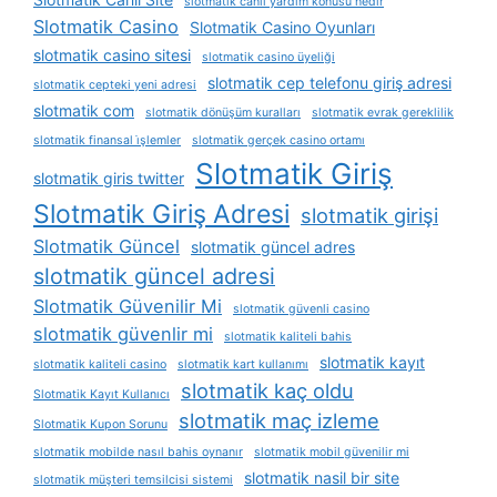
slotmatik canlı yardım konusu nedir
Slotmatik Casino
Slotmatik Casino Oyunları
slotmatik casino sitesi
slotmatik casino üyeliği
slotmatik cep telefonu giriş adresi
slotmatik cepteki yeni adresi
slotmatik com
slotmatik dönüşüm kuralları
slotmatik evrak gereklilik
slotmatik finansal i̇şlemler
slotmatik gerçek casino ortamı
Slotmatik Giriş
slotmatik giris twitter
Slotmatik Giriş Adresi
slotmatik girişi
Slotmatik Güncel
slotmatik güncel adres
slotmatik güncel adresi
Slotmatik Güvenilir Mi
slotmatik güvenli casino
slotmatik güvenlir mi
slotmatik kaliteli bahis
slotmatik kayıt
slotmatik kaliteli casino
slotmatik kart kullanımı
slotmatik kaç oldu
Slotmatik Kayıt Kullanıcı
slotmatik maç izleme
Slotmatik Kupon Sorunu
slotmatik mobilde nasıl bahis oynanır
slotmatik mobil güvenilir mi
slotmatik nasil bir site
slotmatik müşteri temsilcisi sistemi