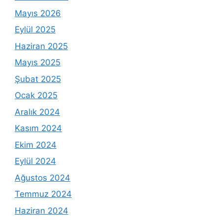
Mayıs 2026
Eylül 2025
Haziran 2025
Mayıs 2025
Şubat 2025
Ocak 2025
Aralık 2024
Kasım 2024
Ekim 2024
Eylül 2024
Ağustos 2024
Temmuz 2024
Haziran 2024