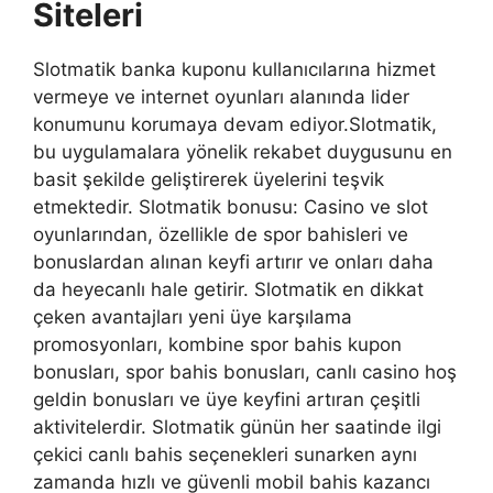
Siteleri
Slotmatik banka kuponu kullanıcılarına hizmet
vermeye ve internet oyunları alanında lider
konumunu korumaya devam ediyor.Slotmatik,
bu uygulamalara yönelik rekabet duygusunu en
basit şekilde geliştirerek üyelerini teşvik
etmektedir. Slotmatik bonusu: Casino ve slot
oyunlarından, özellikle de spor bahisleri ve
bonuslardan alınan keyfi artırır ve onları daha
da heyecanlı hale getirir. Slotmatik en dikkat
çeken avantajları yeni üye karşılama
promosyonları, kombine spor bahis kupon
bonusları, spor bahis bonusları, canlı casino hoş
geldin bonusları ve üye keyfini artıran çeşitli
aktivitelerdir. Slotmatik günün her saatinde ilgi
çekici canlı bahis seçenekleri sunarken aynı
zamanda hızlı ve güvenli mobil bahis kazancı