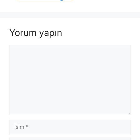
Yorum yapın
Yorum
İsim