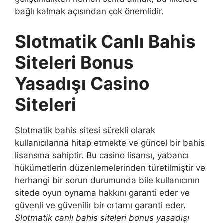
bağlı kalmak açısından çok önemlidir.
Slotmatik Canlı Bahis
Siteleri Bonus
Yasadışı Casino
Siteleri
Slotmatik bahis sitesi sürekli olarak
kullanıcılarına hitap etmekte ve güncel bir bahis
lisansına sahiptir. Bu casino lisansı, yabancı
hükümetlerin düzenlemelerinden türetilmiştir ve
herhangi bir sorun durumunda bile kullanıcının
sitede oyun oynama hakkını garanti eder ve
güvenli ve güvenilir bir ortamı garanti eder.
Slotmatik canlı bahis siteleri bonus yasadışı