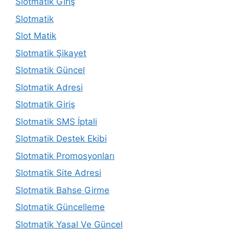
Slotmatik Giriş
Slotmatik
Slot Matik
Slotmatik Şikayet
Slotmatik Güncel
Slotmatik Adresi
Slotmatik Giriş
Slotmatik SMS İptali
Slotmatik Destek Ekibi
Slotmatik Promosyonları
Slotmatik Site Adresi
Slotmatik Bahse Girme
Slotmatik Güncelleme
Slotmatik Yasal Ve Güncel