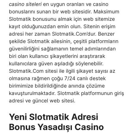
casino siteleri
en uygun oranları ve casino
bonuslarını sunan bir web sitesidir. Maksimum
Slotmatik bonusunu almak için web sitemize
kayıt olduğunuzdan emin olun. Sitenin erişim
adresi her zaman Slotmatik.Com’dur. Benzer
şekilde Slotmatik ailesinin, çeşitli platformların
güvenilirliğini sağlamanın temel adımlarından
biri olan kullanıcı şikayetlerini araştırarak
kullanıcılara güven aşıladığı söylenebilir.
Slotmatik.Com sitesi ile ilgili şikayet sayısı az
olmasına rağmen çoğu 7/24 canlı destek
birimimize bildirildiğinde anında çözüme
kavuşturulmaktadır. Slotmatik platformunun giriş
adresi ve güncel web sitesi.
Yeni Slotmatik Adresi
Bonus Yasadışı Casino