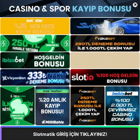
×
Slotmatik GİRİŞ İÇİN TIKLAYINIZ!