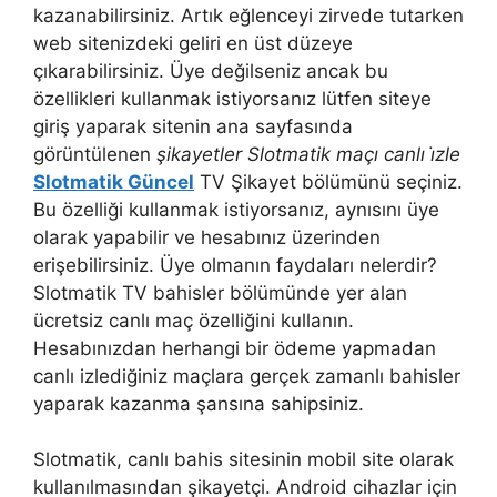
kazanabilirsiniz. Artık eğlenceyi zirvede tutarken
web sitenizdeki geliri en üst düzeye
çıkarabilirsiniz. Üye değilseniz ancak bu
özellikleri kullanmak istiyorsanız lütfen siteye
giriş yaparak sitenin ana sayfasında
görüntülenen
şikayetler Slotmatik maçı canlı i̇zle
Slotmatik Güncel
TV Şikayet bölümünü seçiniz.
Bu özelliği kullanmak istiyorsanız, aynısını üye
olarak yapabilir ve hesabınız üzerinden
erişebilirsiniz. Üye olmanın faydaları nelerdir?
Slotmatik TV bahisler bölümünde yer alan
ücretsiz canlı maç özelliğini kullanın.
Hesabınızdan herhangi bir ödeme yapmadan
canlı izlediğiniz maçlara gerçek zamanlı bahisler
yaparak kazanma şansına sahipsiniz.
Slotmatik, canlı bahis sitesinin mobil site olarak
kullanılmasından şikayetçi. Android cihazlar için