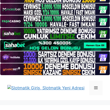
İçeriğe
atla
Menü