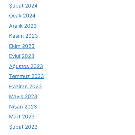
Şubat 2024
Ocak 2024
Aralık 2023
Kasım 2023
Ekim 2023
Eylül 2023
Ağustos 2023
Temmuz 2023
Haziran 2023
Mayıs 2023
Nisan 2023
Mart 2023
Şubat 2023