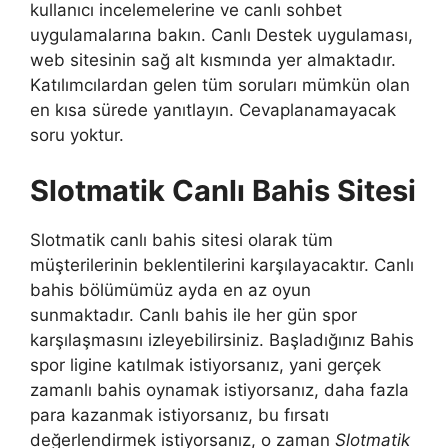
kullanıcı incelemelerine ve canlı sohbet
uygulamalarına bakın. Canlı Destek uygulaması,
web sitesinin sağ alt kısmında yer almaktadır.
Katılımcılardan gelen tüm soruları mümkün olan
en kısa sürede yanıtlayın. Cevaplanamayacak
soru yoktur.
Slotmatik Canlı Bahis Sitesi
Slotmatik canlı bahis sitesi olarak tüm
müşterilerinin beklentilerini karşılayacaktır. Canlı
bahis bölümümüz ayda en az oyun
sunmaktadır. Canlı bahis ile her gün spor
karşılaşmasını izleyebilirsiniz. Başladığınız Bahis
spor ligine katılmak istiyorsanız, yani gerçek
zamanlı bahis oynamak istiyorsanız, daha fazla
para kazanmak istiyorsanız, bu fırsatı
değerlendirmek istiyorsanız, o zaman
Slotmatik