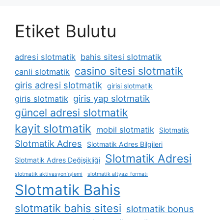
Etiket Bulutu
adresi slotmatik
bahis sitesi slotmatik
casino sitesi slotmatik
canli slotmatik
giris adresi slotmatik
girisi slotmatik
giris yap slotmatik
giris slotmatik
güncel adresi slotmatik
kayit slotmatik
mobil slotmatik
Slotmatik
Slotmatik Adres
Slotmatik Adres Bilgileri
Slotmatik Adresi
Slotmatik Adres Değişikliği
slotmatik aktivasyon i̇şlemi
slotmatik altyazı formatı
Slotmatik Bahis
slotmatik bahis sitesi
slotmatik bonus