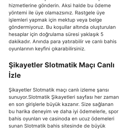
hizmetlerine gönderin. Aksi halde bu ödeme
yöntemi ile üye olamazsınız. Rastgele üye
işlemleri yapmak için mektup veya belge
göndermiyoruz. Bu koşullar altında oluşturulan
hesaplar için doğrulama süresi yaklaşık 5
dakikadır. Anında para yatırabilir ve canlı bahis
oyunlarının keyfini çıkarabilirsiniz.
Şikayetler Slotmatik Maçı Canlı
İzle
Şikayetler Slotmatik maçı canlı izleme şansı
sunuyor.Slotmatik Şikayetleri sayfası her zaman
en son girişlerle büyük kazanır. Size sağlanan
bu harika deneyim ve daha iyi ödemelerle, spor
bahis oyunları ve casinoda en ucuz ödemeleri
sunan Slotmatik bahis sitesinde de büyük