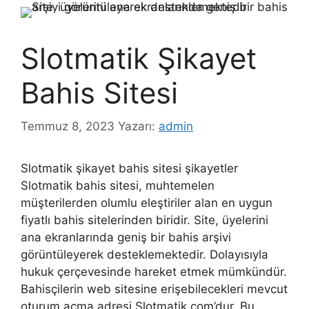
Slotmatik Şikayet
Bahis Sitesi
Temmuz 8, 2023
Yazarı:
admin
Slotmatik şikayet bahis sitesi şikayetler
Slotmatik bahis sitesi, muhtemelen
müşterilerden olumlu eleştiriler alan en uygun
fiyatlı bahis sitelerinden biridir. Site, üyelerini
ana ekranlarında geniş bir bahis arşivi
görüntüleyerek desteklemektedir. Dolayısıyla
hukuk çerçevesinde hareket etmek mümkündür.
Bahisçilerin web sitesine erişebilecekleri mevcut
oturum açma adresi Slotmatik.com’dur. Bu