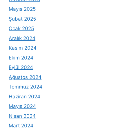
Mayıs 2025
Şubat 2025
Ocak 2025
Aralık 2024
Kasım 2024
Ekim 2024
Eylül 2024
Ağustos 2024
Temmuz 2024
Haziran 2024
Mayıs 2024
Nisan 2024
Mart 2024