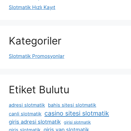
Slotmatik Hızlı Kayıt
Kategoriler
Slotmatik Promosyonlar
Etiket Bulutu
adresi slotmatik
bahis sitesi slotmatik
casino sitesi slotmatik
canli slotmatik
giris adresi slotmatik
girisi slotmatik
giris yap slotmatik
giris slotmatik