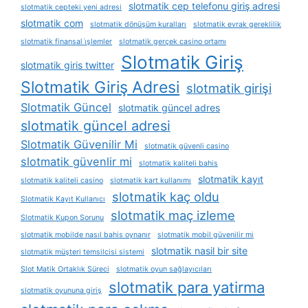
slotmatik cep telefonu giriş adresi
slotmatik cepteki yeni adresi
slotmatik com
slotmatik dönüşüm kuralları
slotmatik evrak gereklilik
slotmatik finansal i̇şlemler
slotmatik gerçek casino ortamı
Slotmatik Giriş
slotmatik giris twitter
Slotmatik Giriş Adresi
slotmatik girişi
Slotmatik Güncel
slotmatik güncel adres
slotmatik güncel adresi
Slotmatik Güvenilir Mi
slotmatik güvenli casino
slotmatik güvenlir mi
slotmatik kaliteli bahis
slotmatik kayıt
slotmatik kaliteli casino
slotmatik kart kullanımı
slotmatik kaç oldu
Slotmatik Kayıt Kullanıcı
slotmatik maç izleme
Slotmatik Kupon Sorunu
slotmatik mobilde nasıl bahis oynanır
slotmatik mobil güvenilir mi
slotmatik nasil bir site
slotmatik müşteri temsilcisi sistemi
Slot Matik Ortaklık Süreci
slotmatik oyun sağlayıcıları
slotmatik para yatirma
slotmatik oyununa giriş