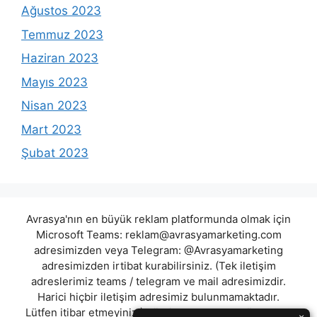
Ağustos 2023
Temmuz 2023
Haziran 2023
Mayıs 2023
Nisan 2023
Mart 2023
Şubat 2023
Avrasya'nın en büyük reklam platformunda olmak için
Microsoft Teams:
reklam@avrasyamarketing.com
adresimizden veya Telegram: @Avrasyamarketing
adresimizden irtibat kurabilirsiniz. (Tek iletişim
adreslerimiz teams / telegram ve mail adresimizdir.
Harici hiçbir iletişim adresimiz bulunmamaktadır.
Lütfen itibar etmeyiniz.) Türkiye yasalarına göre 7258