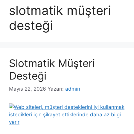
slotmatik müşteri
desteği
Slotmatik Müşteri
Desteği
Mayıs 22, 2026
Yazarı:
admin